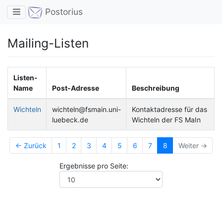
Toggle navigation
Postorius
Mailing-Listen
Listen-
Name
Post-Adresse
Beschreibung
Wichteln
wichteln@fsmain.uni-
Kontaktadresse für das
luebeck.de
Wichteln der FS MaIn
← Zurück
1
2
3
4
5
6
7
8
Weiter →
Ergebnisse pro Seite: